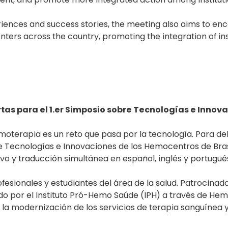
eriences and success stories, the meeting also aims to 
ters across the country, promoting the integration of ins
ertas para el 1.er Simposio sobre Tecnologías e Inno
moterapia es un reto que pasa por la tecnología. Para deb
re Tecnologías e Innovaciones de los Hemocentros de Bras
ivo y traducción simultánea en español, inglés y portugué
rofesionales y estudiantes del área de la salud. Patrocina
do por el Instituto Pró-Hemo Saúde (IPH) a través de He
la modernización de los servicios de terapia sanguínea y 