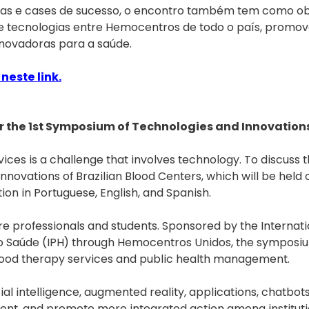
as e cases de sucesso, o encontro também tem como obje
tecnologias entre Hemocentros de todo o país, promoven
novadoras para a saúde.
neste link.
for the 1st Symposium of Technologies and Innovations
ces is a challenge that involves technology. To discuss th
novations of Brazilian Blood Centers, which will be held o
ion in Portuguese, English, and Spanish.
e professionals and students. Sponsored by the Internatio
o Saúde (IPH) through Hemocentros Unidos, the symposiu
lood therapy services and public health management.
ficial intelligence, augmented reality, applications, chatbo
ent, and promote more integrated action among institutio