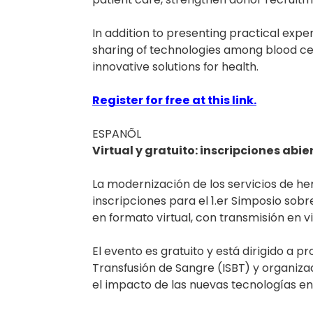
In addition to presenting practical exp
sharing of technologies among blood cen
innovative solutions for health.
Register for free at this link.
ESPANÕL
Virtual y gratuito: inscripciones abi
La modernización de los servicios de he
inscripciones para el 1.er Simposio sob
en formato virtual, con transmisión en v
El evento es gratuito y está dirigido a p
Transfusión de Sangre (ISBT) y organiza
el impacto de las nuevas tecnologías en 