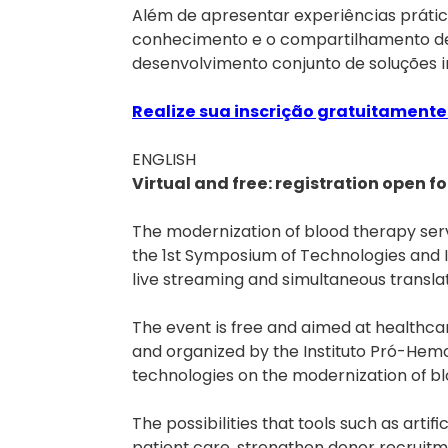
Além de apresentar experiências prátic
conhecimento e o compartilhamento de 
desenvolvimento conjunto de soluções i
Realize sua inscrição gratuitamente 
ENGLISH
Virtual and free: registration open 
The modernization of blood therapy servi
the 1st Symposium of Technologies and In
live streaming and simultaneous translat
The event is free and aimed at healthcar
and organized by the Instituto Pró-Hem
technologies on the modernization of b
The possibilities that tools such as arti
patient care, strengthen donor recruitm